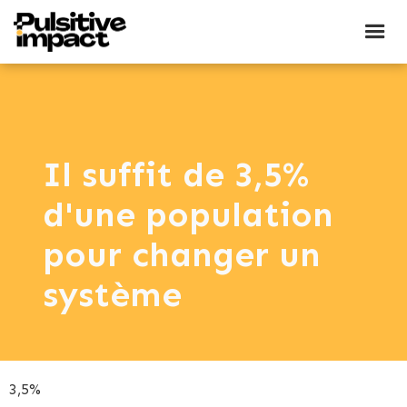
Il suffit de 3,5%
d'une population
pour changer un
système
3,5%