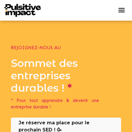
REJOIGNEZ-NOUS AU
Sommet des
entreprises
durables !
*
* Pour tout apprendre & devenir une
entreprise durable !
Je réserve ma place pour le
prochain SED ! 🥳