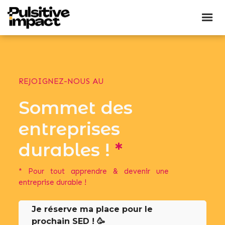
REJOIGNEZ-NOUS AU
Sommet des
entreprises
durables !
*
* Pour tout apprendre & devenir une
entreprise durable !
Je réserve ma place pour le
prochain SED ! 🥳