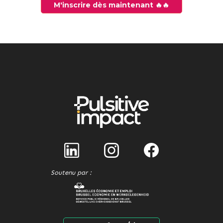
M'inscrire dès maintenant 🔥🔥
Soutenu par :