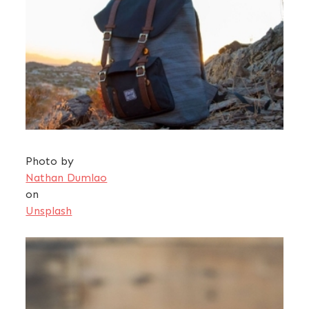
Photo by
Nathan Dumlao
on
Unsplash