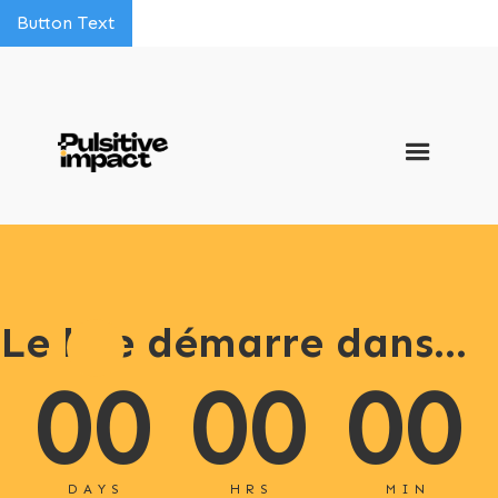
Button Text
Le live démarre dans...
00
00
00
DAYS
HRS
MIN