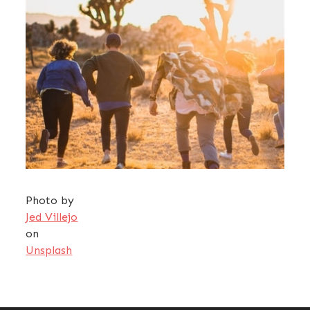
Photo by
Jed Villejo
on
Unsplash